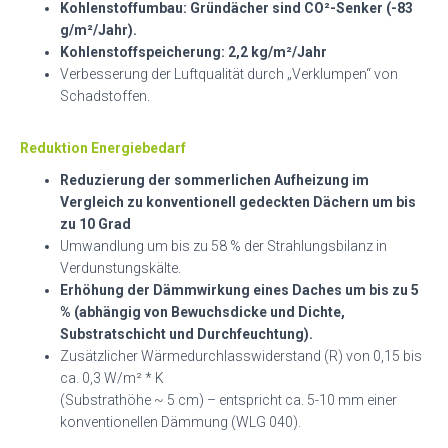
Kohlenstoffumbau: Gründächer sind CO²-Senker (-83
g/m²/Jahr).
Kohlenstoffspeicherung: 2,2 kg/m²/Jahr
Verbesserung der Luftqualität durch „Verklumpen“ von
Schadstoffen.
Reduktion Energiebedarf
Reduzierung der sommerlichen Aufheizung im
Vergleich zu konventionell gedeckten Dächern um bis
zu 10 Grad
Umwandlung um bis zu 58 % der Strahlungsbilanz in
Verdunstungskälte.
Erhöhung der Dämmwirkung eines Daches um bis zu 5
% (abhängig von Bewuchsdicke und Dichte,
Substratschicht und Durchfeuchtung).
Zusätzlicher Wärmedurchlasswiderstand (R) von 0,15 bis
ca. 0,3 W/m² * K
(Substrathöhe ~ 5 cm) – entspricht ca. 5-10 mm einer
konventionellen Dämmung (WLG 040).