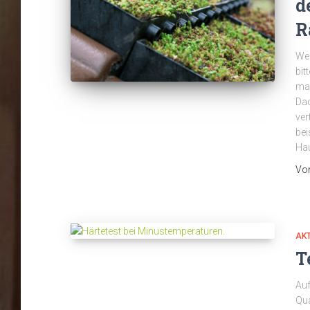
d
R
Wen
bit
man
Dac
ver
bei
Hau
Vo
AK
T
Auf
Qua