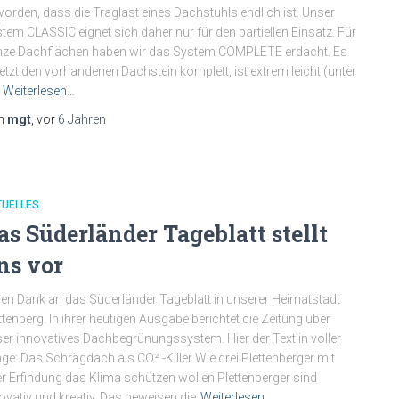
orden, dass die Traglast eines Dachstuhls endlich ist. Unser
tem CLASSIC eignet sich daher nur für den partiellen Einsatz. Für
ze Dachflächen haben wir das System COMPLETE erdacht. Es
etzt den vorhandenen Dachstein komplett, ist extrem leicht (unter
Weiterlesen…
n
mgt
, vor
6 Jahren
TUELLES
as Süderländer Tageblatt stellt
ns vor
len Dank an das Süderländer Tageblatt in unserer Heimatstadt
ttenberg. In ihrer heutigen Ausgabe berichtet die Zeitung über
er innovatives Dachbegrünungssystem. Hier der Text in voller
ge: Das Schrägdach als CO² -Killer Wie drei Plettenberger mit
er Erfindung das Klima schützen wollen Plettenberger sind
ovativ und kreativ. Das beweisen die
Weiterlesen…