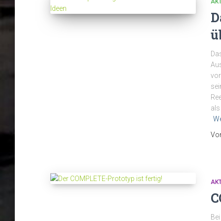
AK
D
ü
Das
Aus
vor
sei
Ree
als
We
Vo
AK
C
Bei