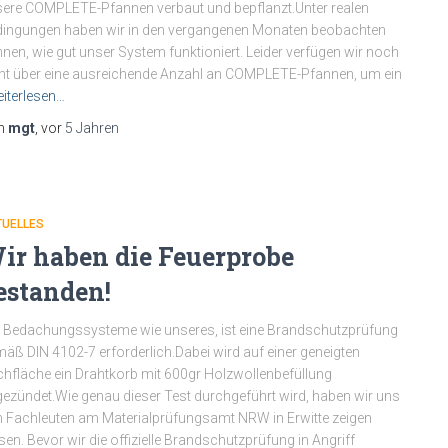
ere COMPLETE-Pfannen verbaut und bepflanzt.Unter realen
ingungen haben wir in den vergangenen Monaten beobachten
nen, wie gut unser System funktioniert. Leider verfügen wir noch
ht über eine ausreichende Anzahl an COMPLETE-Pfannen, um ein
iterlesen…
n
mgt
, vor
5 Jahren
TUELLES
ir haben die Feuerprobe
estanden!
 Bedachungssysteme wie unseres, ist eine Brandschutzprüfung
äß DIN 4102-7 erforderlich.Dabei wird auf einer geneigten
hfläche ein Drahtkorb mit 600gr Holzwollenbefüllung
ezündet.Wie genau dieser Test durchgeführt wird, haben wir uns
 Fachleuten am Materialprüfungsamt NRW in Erwitte zeigen
sen. Bevor wir die offizielle Brandschutzprüfung in Angriff