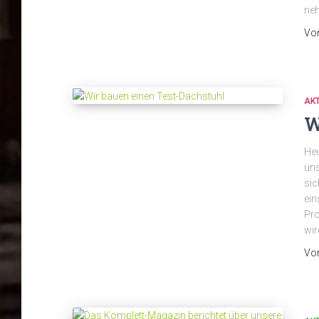
neh
Vo
AK
W
Heu
uns
sic
ein
Pro
wir
Vo