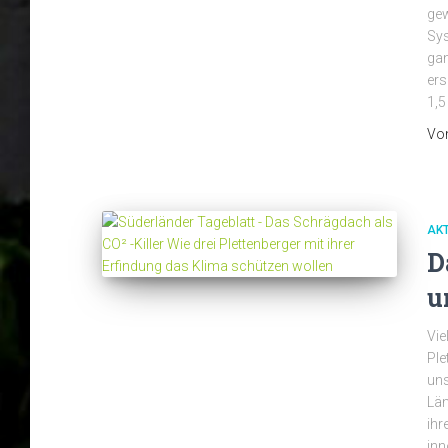
gew
Sys
gan
ers
1,5
Vo
AK
D
u
Vie
Ple
uns
Län
ihr
inn