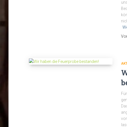
uns
Bed
kön
nic
We
Vo
AK
W
b
Für
gem
Dac
ang
von
las