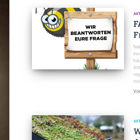
AK
F
F
Nat
inn
häu
Ant
reg
nic
Vo
AK
W