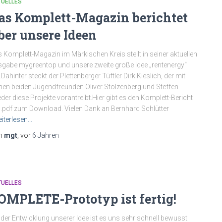
TUELLES
as Komplett-Magazin berichtet
ber unsere Ideen
 Komplett-Magazin im Märkischen Kreis stellt in seiner aktuellen
gabe mygreentop und unsere zweite große Idee „rentenergy“
.Dahinter steckt der Plettenberger Tüftler Dirk Kieslich, der mit
nen beiden Jugendfreunden Oliver Stolzenberg und Steffen
der diese Projekte vorantreibt.Hier gibt es den Komplett-Bericht
 .pdf zum Download. Vielen Dank an Bernhard Schlütter
iterlesen…
n
mgt
, vor
6 Jahren
TUELLES
OMPLETE-Prototyp ist fertig!
 der Entwicklung unserer Idee ist es uns sehr schnell bewusst