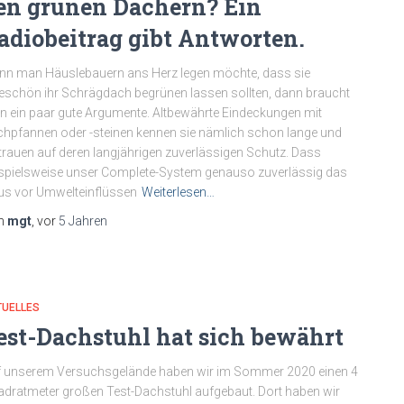
en grünen Dächern? Ein
adiobeitrag gibt Antworten.
n man Häuslebauern ans Herz legen möchte, dass sie
teschön ihr Schrägdach begrünen lassen sollten, dann braucht
 ein paar gute Argumente. Altbewährte Eindeckungen mit
hpfannen oder -steinen kennen sie nämlich schon lange und
trauen auf deren langjährigen zuverlässigen Schutz. Dass
spielsweise unser Complete-System genauso zuverlässig das
s vor Umwelteinflüssen
Weiterlesen…
n
mgt
, vor
5 Jahren
TUELLES
est-Dachstuhl hat sich bewährt
 unserem Versuchsgelände haben wir im Sommer 2020 einen 4
dratmeter großen Test-Dachstuhl aufgebaut. Dort haben wir